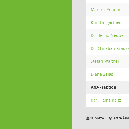
Marline Younan
Kurt Hillgärtner
Dr. Bernd Neubert
Dr. Christian Kraus
Stefan Walther
Diana Zelas
AfD-Fraktion
Karl Heinz Reitz
16 Sätze
letzte Änd