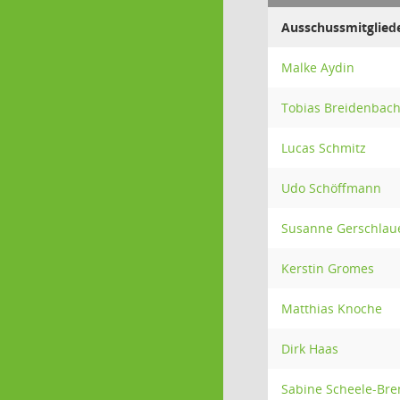
Ausschussmitglied
Malke Aydin
Tobias Breidenbac
Lucas Schmitz
Udo Schöffmann
Susanne Gerschlau
Kerstin Gromes
Matthias Knoche
Dirk Haas
Sabine Scheele-Br