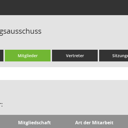
gsausschuss
Mitglieder
Vertreter
Sitzung
:
Mitgliedschaft
Art der Mitarbeit