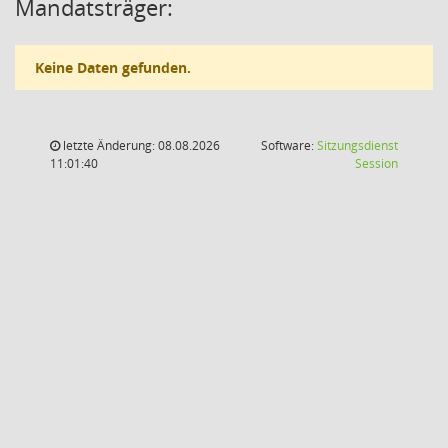
Mandatsträger:
Keine Daten gefunden.
letzte Änderung: 08.08.2026
Software:
Sitzungsdienst
(Wird in
11:01:40
Session