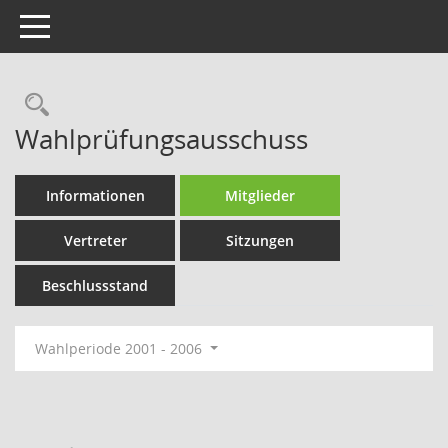
Toggle navigation
Rechercheauswahl
Wahlprüfungsausschuss
Informationen
Mitglieder
Vertreter
Sitzungen
Beschlussstand
Wahlperiode 2001 - 2006