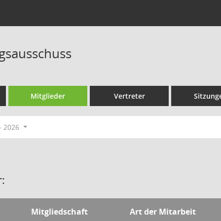
gsausschuss
Mitglieder
Vertreter
Sitzung
- 2026
:
Mitgliedschaft
Art der Mitarbeit