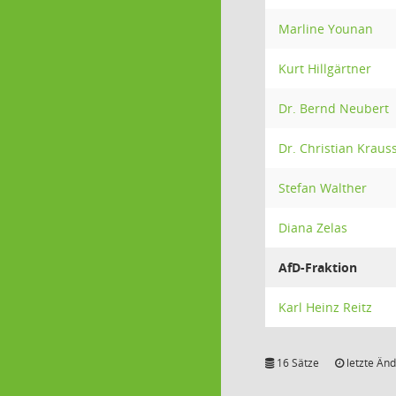
Marline Younan
Kurt Hillgärtner
Dr. Bernd Neubert
Dr. Christian Kraus
Stefan Walther
Diana Zelas
AfD-Fraktion
Karl Heinz Reitz
16 Sätze
letzte Änd