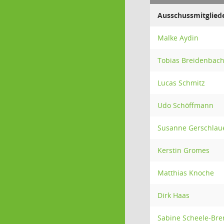
Ausschussmitglied
Malke Aydin
Tobias Breidenbac
Lucas Schmitz
Udo Schöffmann
Susanne Gerschlau
Kerstin Gromes
Matthias Knoche
Dirk Haas
Sabine Scheele-Br