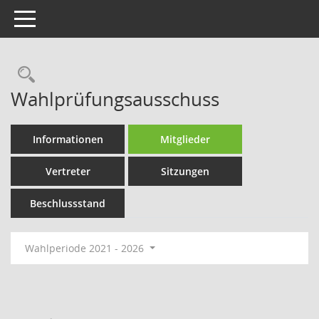
Toggle navigation
Rechercheauswahl
Wahlprüfungsausschuss
Informationen
Mitglieder
Vertreter
Sitzungen
Beschlussstand
Wahlperiode 2021 - 2026