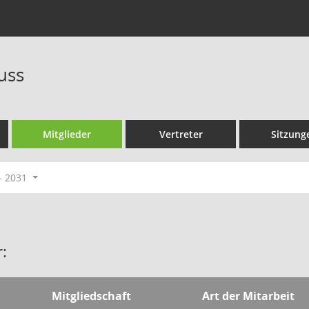
uss
Mitglieder
Vertreter
Sitzung
- 2031
:
Mitgliedschaft
Art der Mitarbeit