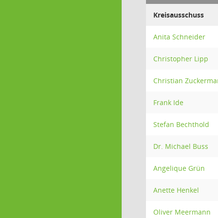
Kreisausschuss
Anita Schneider
Christopher Lipp
Christian Zuckerm
Frank Ide
Stefan Bechthold
Dr. Michael Buss
Angelique Grün
Anette Henkel
Oliver Meermann