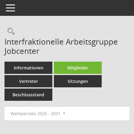
Toggle navigation
Rechercheauswahl
Interfraktionelle Arbeitsgruppe
Jobcenter
Informationen
Mitglieder
Vertreter
Sitzungen
Beschlussstand
Wahlperiode 2026 - 2031