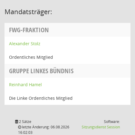
Mandatsträger:
FWG-FRAKTION
Alexander Stolz
Ordentliches Mitglied
GRUPPE LINKES BÜNDNIS
Reinhard Hamel
Die Linke Ordentliches Mitglied
2 Sätze
Software:
(Wird in
letzte Änderung: 06.08.2026
Sitzungsdienst
Session
16:02:03