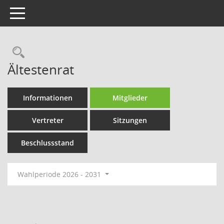
Toggle navigation
Rechercheauswahl
Ältestenrat
Informationen
Mitglieder
Vertreter
Sitzungen
Beschlussstand
Wahlperiode 2026 - 2031