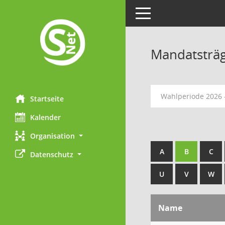
Toggle navigation
Mandatsträ
Wahlperiode 2026 
Startseite
Kalender
Organisation
A
B
C
Datenschutz
U
V
W
Name