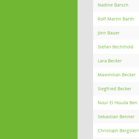
Nadine Barsch
Rolf-Martin Barth
Jörn Bauer
Stefan Bechthold
Lara Becker
Maximilian Becker
Siegfried Becker
Nour El Houda Ben 
Sebastian Benner
Christoph Bergste