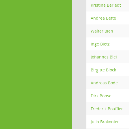
Kristina Berledt
Andrea Bette
Walter Bien
Inge Bietz
Johannes Blei
Birgitte Block
Andreas Bode
Dirk Bönsel
Frederik Bouffier
Julia Brakonier