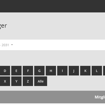
ger
- 2031
D
E
F
G
H
I
J
K
L
X
Y
Z
Alle
Mitgl