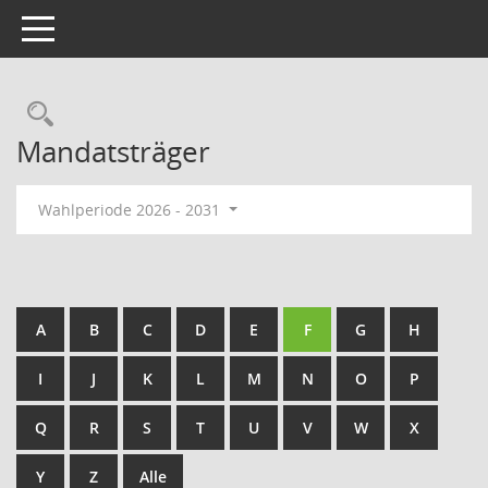
Toggle navigation
Rechercheauswahl
Mandatsträger
Wahlperiode 2026 - 2031
A
B
C
D
E
F
G
H
I
J
K
L
M
N
O
P
Q
R
S
T
U
V
W
X
Y
Z
Alle