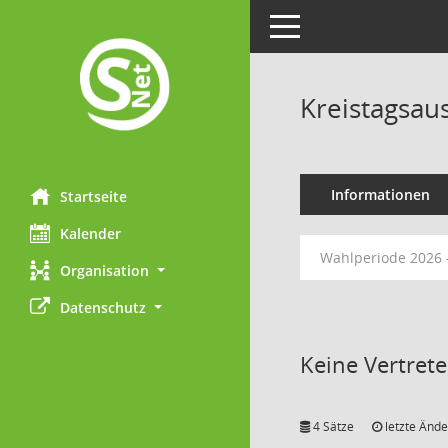
Toggle navigation
Kreistagsau
Informationen
Startseite
Kalender
Wahlperiode 2026 
Organisation
Datenschutz
Keine Vertret
4 Sätze
letzte Ände