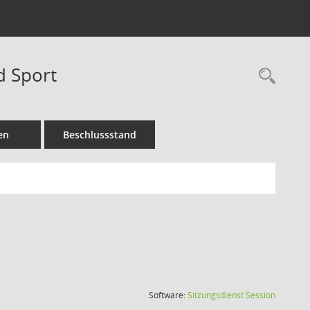
d Sport
Rec
en
Beschlussstand
(Wird in
Software:
Sitzungsdienst
Session