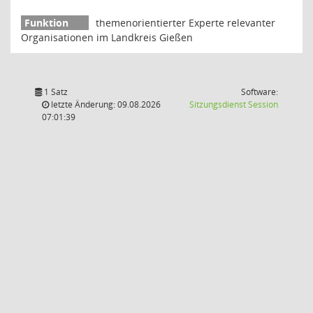
themenorientierter Experte relevanter
Organisationen im Landkreis Gießen
1 Satz
Software:
(Wird in
letzte Änderung: 09.08.2026
Sitzungsdienst
Session
07:01:39