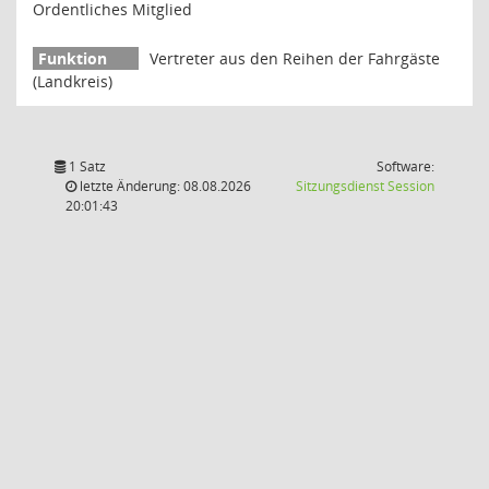
Ordentliches Mitglied
Vertreter aus den Reihen der Fahrgäste
(Landkreis)
1 Satz
Software:
(Wird in
letzte Änderung: 08.08.2026
Sitzungsdienst
Session
20:01:43