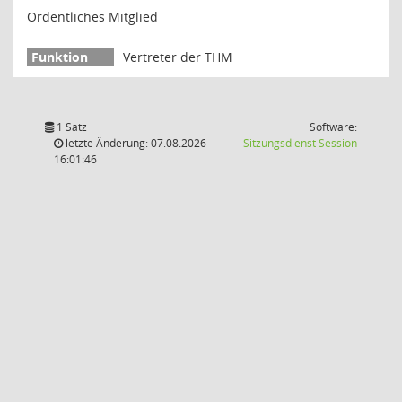
Ordentliches Mitglied
Vertreter der THM
1 Satz
Software:
(Wird in
letzte Änderung: 07.08.2026
Sitzungsdienst
Session
16:01:46