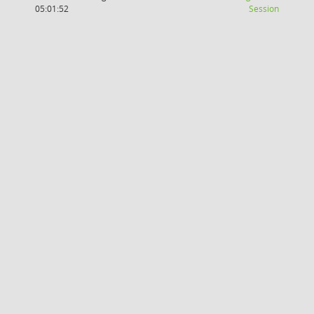
(Wird in
05:01:52
Session