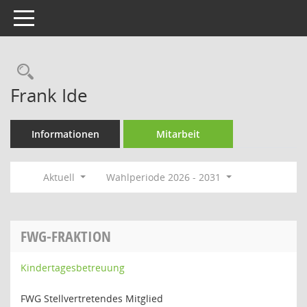
Toggle navigation
Rechercheauswahl
Frank Ide
Informationen
Mitarbeit
Aktuell
Wahlperiode 2026 - 2031
FWG-FRAKTION
Kindertagesbetreuung
FWG Stellvertretendes Mitglied