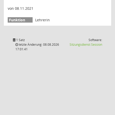
von 08.11.2021
Lehrerin
1 Satz
Software:
(Wird in
letzte Änderung: 08.08.2026
Sitzungsdienst
Session
17:01:41