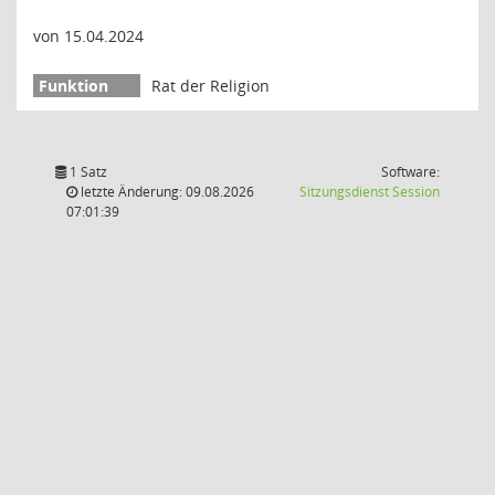
von 15.04.2024
Rat der Religion
1 Satz
Software:
(Wird in
letzte Änderung: 09.08.2026
Sitzungsdienst
Session
07:01:39