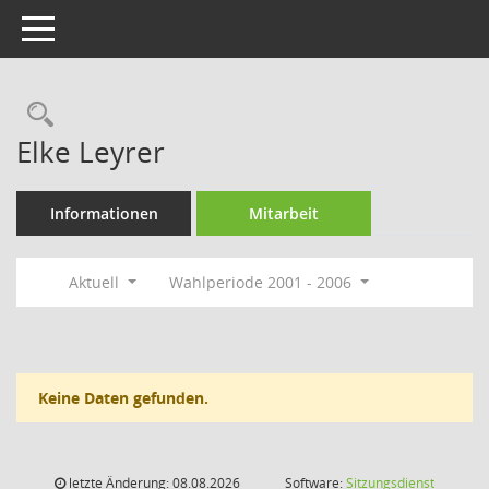
Toggle navigation
Rechercheauswahl
Elke Leyrer
Informationen
Mitarbeit
Aktuell
Wahlperiode 2001 - 2006
Keine Daten gefunden.
letzte Änderung: 08.08.2026
Software:
Sitzungsdienst