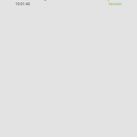
(Wird in
10:01:40
Session