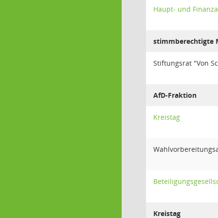
Haupt- und Finanz
stimmberechtigte M
Stiftungsrat "Von S
AfD-Fraktion
Kreistag
Wahlvorbereitungs
Beteiligungsgesells
Kreistag