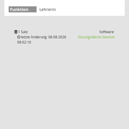
Lehrerin
1 Satz
Software:
(Wird in
letzte Änderung: 06.08.2026
Sitzungsdienst
Session
08:02:10