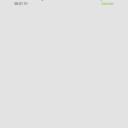
(Wird in
08:01:51
Session