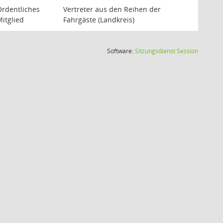
Ordentliches
Vertreter aus den Reihen der
itglied
Fahrgäste (Landkreis)
(Wird in
Software:
Sitzungsdienst
Session