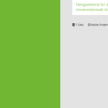
Fahrgastbeirat für 
Universitätsstadt G
1 Satz
letzte Änder