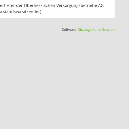
ertreter der Oberhessischen Versorgungsbetriebe AG
orstandsvorsitzender)
(Wird in
Software:
Sitzungsdienst
Session