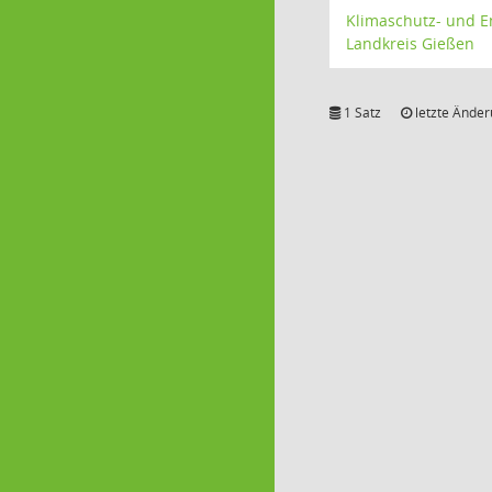
Klimaschutz- und E
Landkreis Gießen
1 Satz
letzte Änder