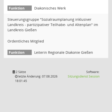
Diakonisches Werk
Steuerungsgruppe "Sozialraumplanung inklusiver
Landkreis - partizipativer Teilhabe- und Altenplan" im
Landkreis Gießen
Ordentliches Mitglied
Leiterin Regionale Diakonie Gießen
2 Sätze
Software:
(Wird in
letzte Änderung: 07.08.2026
Sitzungsdienst
Session
18:01:45