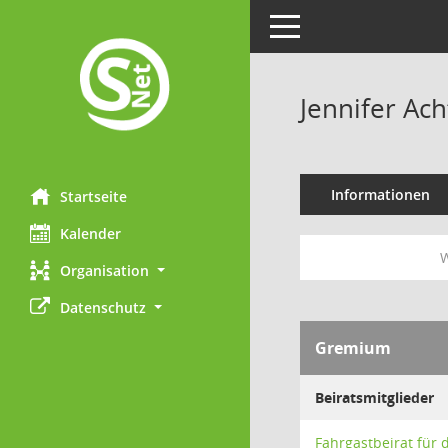
Toggle navigation
Jennifer Ac
Informationen
Startseite
Kalender
W
Organisation
Datenschutz
Gremium
Beiratsmitglieder
Fahrgastbeirat für 