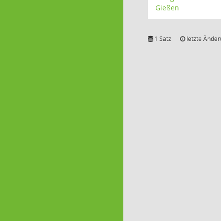
Gießen
1 Satz
letzte Änder