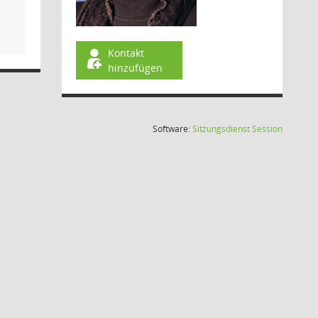
Kontakt
hinzufügen
(Wird in
Software:
Sitzungsdienst
Session