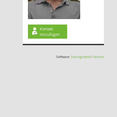
Kontakt
hinzufügen
(Wird in
Software:
Sitzungsdienst
Session