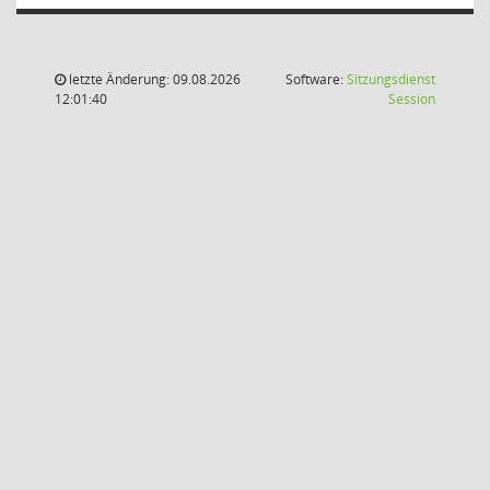
letzte Änderung: 09.08.2026
Software:
Sitzungsdienst
(Wird in
12:01:40
Session