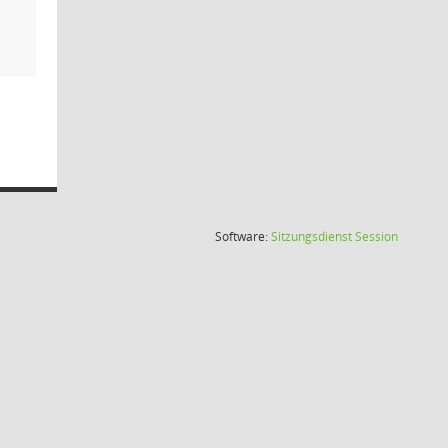
(Wird in
Software:
Sitzungsdienst
Session