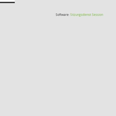
(Wird in
Software:
Sitzungsdienst
Session