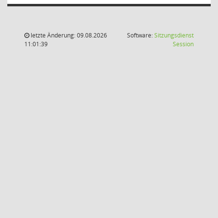
letzte Änderung: 09.08.2026
Software:
Sitzungsdienst
(Wird in
11:01:39
Session