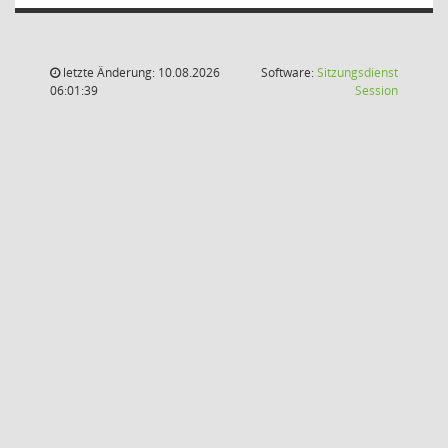
letzte Änderung: 10.08.2026
Software:
Sitzungsdienst
(Wird in
06:01:39
Session