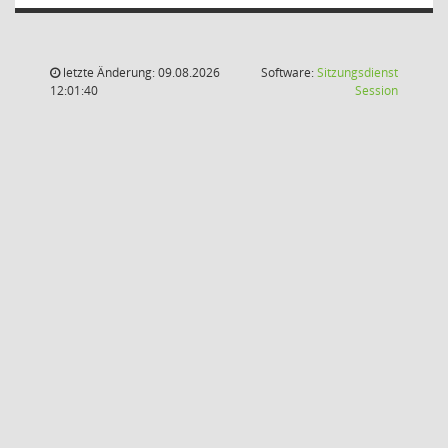
letzte Änderung: 09.08.2026
Software:
Sitzungsdienst
(Wird in
12:01:40
Session