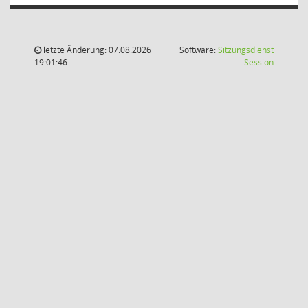
letzte Änderung: 07.08.2026
Software:
Sitzungsdienst
(Wird in
19:01:46
Session