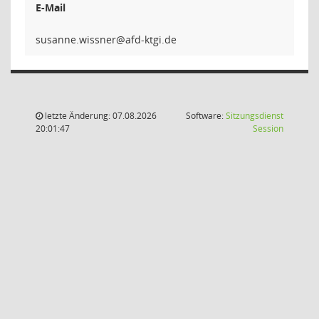
E-Mail
renssiw
letzte Änderung: 07.08.2026
Software:
Sitzungsdienst
(Wird in
20:01:47
Session