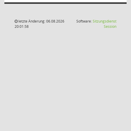
letzte Änderung: 06.08.2026
Software:
Sitzungsdienst
(Wird in
20:01:58
Session