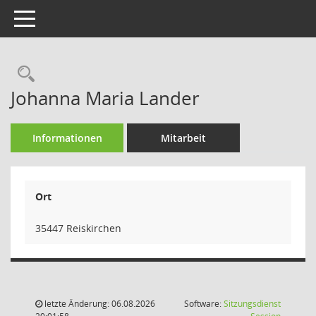
Toggle navigation
Rechercheauswahl
Johanna Maria Lander
Informationen
Mitarbeit
Ort
35447 Reiskirchen
letzte Änderung: 06.08.2026
Software:
Sitzungsdienst
(Wird in