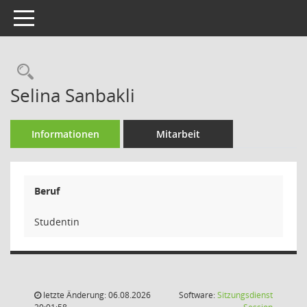
Toggle navigation
Rechercheauswahl
Selina Sanbakli
Informationen
Mitarbeit
Beruf
Studentin
letzte Änderung: 06.08.2026
Software:
Sitzungsdienst
(Wird in