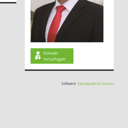
Kontakt
hinzufügen
(Wird in
Software:
Sitzungsdienst
Session