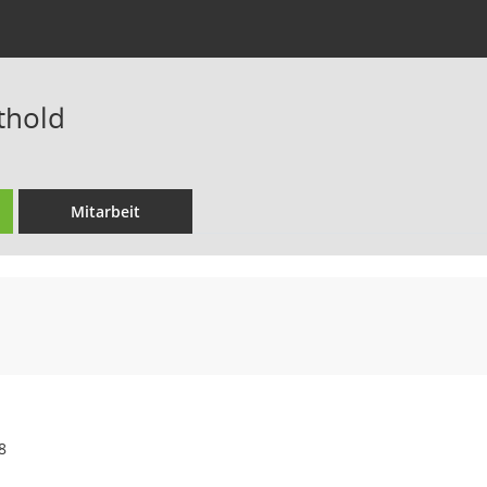
thold
Mitarbeit
8