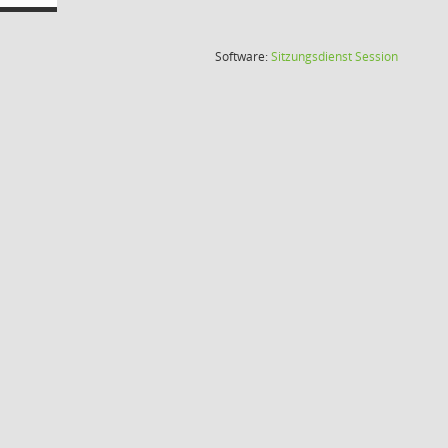
(Wird in
Software:
Sitzungsdienst
Session