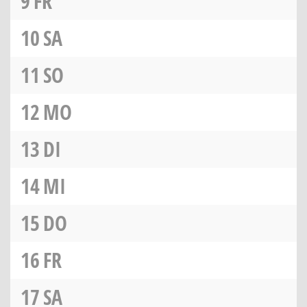
9
FR
10
SA
11
SO
12
MO
13
DI
14
MI
15
DO
16
FR
17
SA