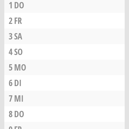
1
DO
2
FR
3
SA
4
SO
5
MO
6
DI
7
MI
8
DO