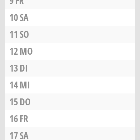
9
FR
10
SA
11
SO
12
MO
13
DI
14
MI
15
DO
16
FR
17
SA