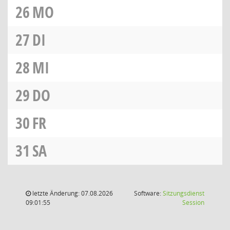
26
MO
27
DI
28
MI
29
DO
30
FR
31
SA
letzte Änderung: 07.08.2026
Software:
Sitzungsdienst
(Wird in
09:01:55
Session