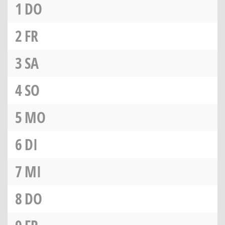
1
DO
2
FR
3
SA
4
SO
5
MO
6
DI
7
MI
8
DO