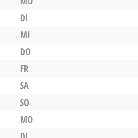
MO
DI
MI
DO
FR
SA
SO
MO
DI