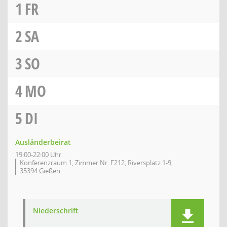
1
FR
2
SA
3
SO
4
MO
5
DI
Ausländerbeirat
19:00-22:00 Uhr
Konferenzraum 1, Zimmer Nr. F212, Riversplatz 1-9,
35394 Gießen
Niederschrift