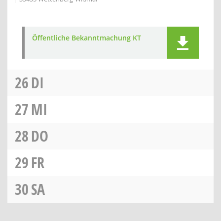
Öffentliche Bekanntmachung KT
26
DI
27
MI
28
DO
29
FR
30
SA