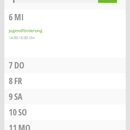
6
MI
Jugendförderung
14:00-16:00 Uhr
7
DO
8
FR
9
SA
10
SO
11
MO