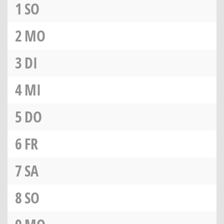
1
SO
2
MO
3
DI
4
MI
5
DO
6
FR
7
SA
8
SO