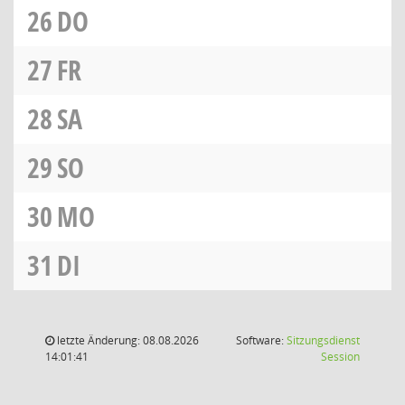
26
DO
27
FR
28
SA
29
SO
30
MO
31
DI
letzte Änderung: 08.08.2026
Software:
Sitzungsdienst
(Wird in
14:01:41
Session