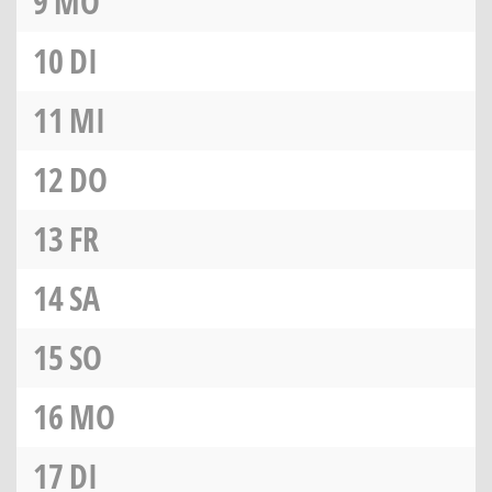
9
MO
10
DI
11
MI
12
DO
13
FR
14
SA
15
SO
16
MO
17
DI