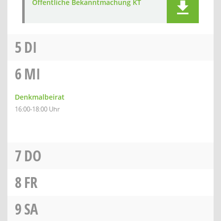
Öffentliche Bekanntmachung KT
5
DI
6
MI
Denkmalbeirat
16:00-18:00 Uhr
7
DO
8
FR
9
SA