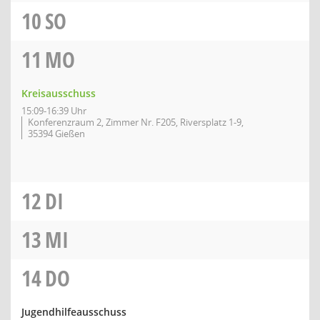
10
SO
11
MO
Kreisausschuss
15:09-16:39 Uhr
Konferenzraum 2, Zimmer Nr. F205, Riversplatz 1-9,
35394 Gießen
12
DI
13
MI
14
DO
Jugendhilfeausschuss