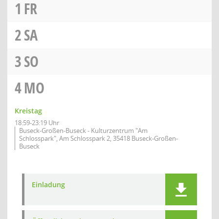
1
FR
2
SA
3
SO
4
MO
Kreistag
18:59-23:19 Uhr
Buseck-Großen-Buseck - Kulturzentrum "Am
Schlosspark", Am Schlosspark 2, 35418 Buseck-Großen-
Buseck
Einladung