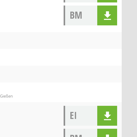
BM
 Gießen
EI