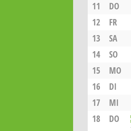
11
DO
12
FR
13
SA
14
SO
15
MO
16
DI
17
MI
18
DO