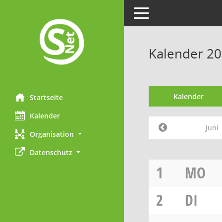
Toggle navigation
Kalender 20
Kalender
Startseite
Kalender
Juni
Organisation
Datenschutz
1
MO
2
DI