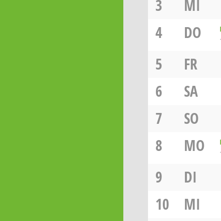
3
MI
4
DO
5
FR
6
SA
7
SO
8
MO
9
DI
10
MI