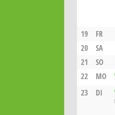
19
FR
20
SA
21
SO
22
MO
23
DI