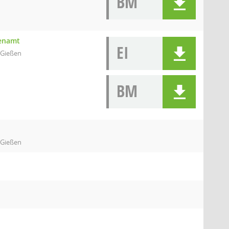
BM
renamt
EI
 Gießen
BM
 Gießen