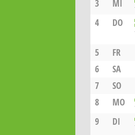
3
MI
4
DO
5
FR
6
SA
7
SO
8
MO
9
DI