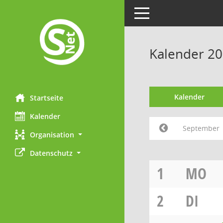
Toggle navigation
Kalender 2
Kalender
Startseite
Kalender
September
Organisation
Datenschutz
1
MO
2
DI