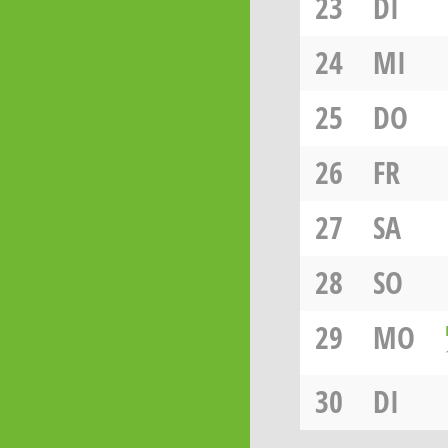
23
DI
24
MI
25
DO
26
FR
27
SA
28
SO
29
MO
30
DI