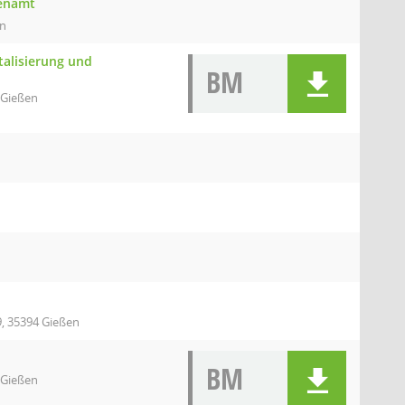
renamt
en
talisierung und
BM
 Gießen
9, 35394 Gießen
BM
 Gießen