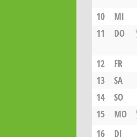
10
MI
11
DO
12
FR
13
SA
14
SO
15
MO
16
DI