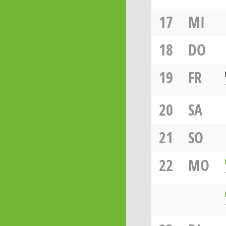
17
MI
18
DO
19
FR
20
SA
21
SO
22
MO