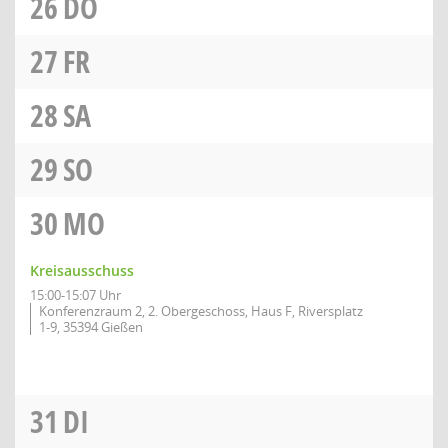
26
DO
27
FR
28
SA
29
SO
30
MO
Kreisausschuss
15:00-15:07 Uhr
Konferenzraum 2, 2. Obergeschoss, Haus F, Riversplatz
1-9, 35394 Gießen
31
DI