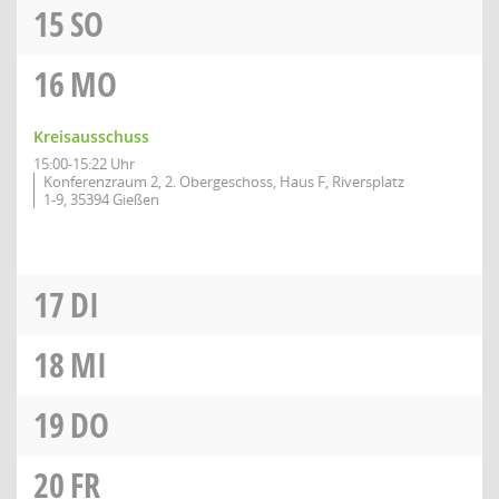
15
SO
16
MO
Kreisausschuss
15:00-15:22 Uhr
Konferenzraum 2, 2. Obergeschoss, Haus F, Riversplatz
1-9, 35394 Gießen
17
DI
18
MI
19
DO
20
FR