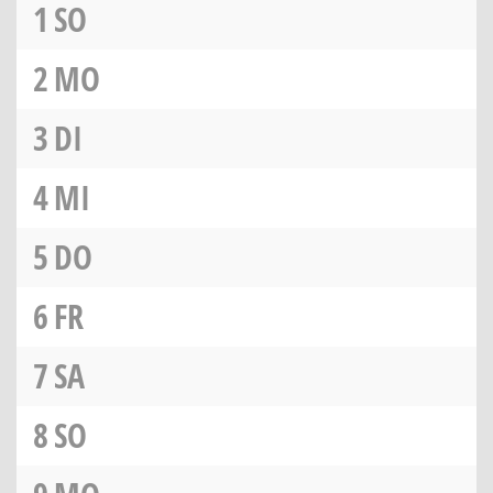
1
SO
2
MO
3
DI
4
MI
5
DO
6
FR
7
SA
8
SO