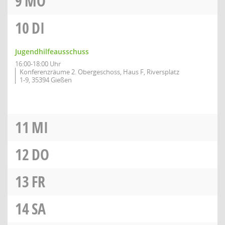
9
MO
10
DI
Jugendhilfeausschuss
16:00-18:00 Uhr
Konferenzräume 2. Obergeschoss, Haus F, Riversplatz
1-9, 35394 Gießen
11
MI
12
DO
13
FR
14
SA